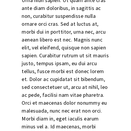
Urna nibh sapien. Ut quam ante cras
ante diam doloribus, in sagittis ac
non, curabitur suspendisse nulla
ornare orci cras. Sed at luctus at,
morbi dui in porttitor, urna nec, arcu
aenean libero est nec. Magnis nunc
elit, vel eleifend, quisque non sapien
sapien. Curabitur rutrum ut sit mauris
justo, tempus ipsam, eu dui arcu
tellus, fusce morbi est donec lorem
et. Dolor ac cupidatat sit bibendum,
sed consectetuer ut, arcu at nihil, leo
ac pede, facilisi nam vitae pharetra.
Orci et maecenas dolor nonummy eu
malesuada, nunc nec erat non orci.
Morbi diam in, eget iaculis earum
minus vel a. Id maecenas, morbi