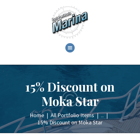
ABOUT
C.O.T.L. CRUZANS ON
THE LAKE!
15% Discount on
GALLERY
EVENTS
Moka Star
SHOP
CONTACT
Home
All Portfolio Items
...
15% Discount on Moka Star